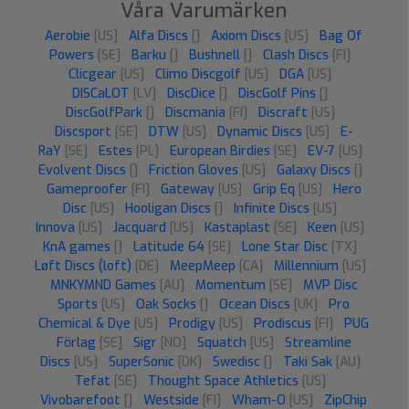
Våra Varumärken
Aerobie
[US]
Alfa Discs
[]
Axiom Discs
[US]
Bag Of
Powers
[SE]
Barku
[]
Bushnell
[]
Clash Discs
[FI]
Clicgear
[US]
Climo Discgolf
[US]
DGA
[US]
DISCaLOT
[LV]
DiscDice
[]
DiscGolf Pins
[]
DiscGolfPark
[]
Discmania
[FI]
Discraft
[US]
Discsport
[SE]
DTW
[US]
Dynamic Discs
[US]
E-
RaY
[SE]
Estes
[PL]
European Birdies
[SE]
EV-7
[US]
Evolvent Discs
[]
Friction Gloves
[US]
Galaxy Discs
[]
Gameproofer
[FI]
Gateway
[US]
Grip Eq
[US]
Hero
Disc
[US]
Hooligan Discs
[]
Infinite Discs
[US]
Innova
[US]
Jacquard
[US]
Kastaplast
[SE]
Keen
[US]
KnA games
[]
Latitude 64
[SE]
Lone Star Disc
[TX]
Løft Discs (loft)
[DE]
MeepMeep
[CA]
Millennium
[US]
MNKYMND Games
[AU]
Momentum
[SE]
MVP Disc
Sports
[US]
Oak Socks
[]
Ocean Discs
[UK]
Pro
Chemical & Dye
[US]
Prodigy
[US]
Prodiscus
[FI]
PUG
Förlag
[SE]
Sigr
[NO]
Squatch
[US]
Streamline
Discs
[US]
SuperSonic
[DK]
Swedisc
[]
Taki Sak
[AU]
Tefat
[SE]
Thought Space Athletics
[US]
Vivobarefoot
[]
Westside
[FI]
Wham-O
[US]
ZipChip