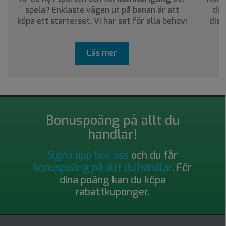
spela? Enklaste vägen ut på banan är att
dig
köpa ett starterset. Vi har set för alla behov!
disc
Läs mer
Bonuspoäng på allt du
handlar!
Signa upp hos oss
och du får
bonuspoäng på allt du handlar
. För
dina poäng kan du köpa
rabattkuponger.