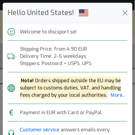
Hjälp & Kundservice
Hello United States!
Shop in eur and view this page in english,
go to
discsport.com
Welcome to discsport.se!
Shipping Price: from 4.90 EUR
Delivery Time: 2-5 weekdays.
Shippers: Postnord > USPS, UPS.
Note!
Orders shipped outside the EU may be
subject to customs duties, VAT, and handling
Discgolfväskor - Dynamic Discs
fees charged by your local authorities.
More..
— Utvalda —
Payment in EUR with Card or PayPal.
Axelväskor / Starter Bags (6-12 discar).
Mer..
Customer service
answers emails every
Axelväskor
Träningsväskor
Axelremmar