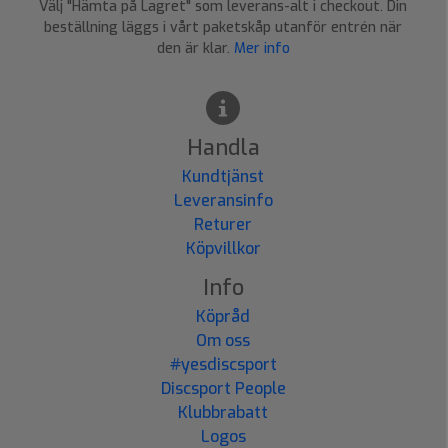
Välj "Hämta på Lagret" som leverans-alt i checkout. Din
beställning läggs i vårt paketskåp utanför entrén när
den är klar.
Mer info
Handla
Kundtjänst
Leveransinfo
Returer
Köpvillkor
Info
Köpråd
Om oss
#yesdiscsport
Discsport People
Klubbrabatt
Logos