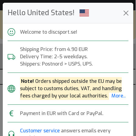
Hjälp & Kundservice
Hello United States!
Shop in eur and view this page in english,
go to
discsport.com
Welcome to discsport.se!
Shipping Price: from 4.90 EUR
Delivery Time: 2-5 weekdays.
Shippers: Postnord > USPS, UPS.
Note!
Orders shipped outside the EU may be
subject to customs duties, VAT, and handling
Discgolfväskor - Dynamic Discs
fees charged by your local authorities.
More..
— Bäst betyg —
Payment in EUR with Card or PayPal.
Sortering efter antal 5:or, antal recensioner och bäst
genomsnitt.
Mer..
Customer service
answers emails every