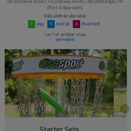
DD (Distance Driver), FD (fairway Driver), MD (Midrange), PA
å
(Putt & Approach).
l
d
Välj utifrån din nivå:
asy
eutral
dvanced
E
N
A
1 av 1 st artiklar visas.
permalink
›
Starter Sets