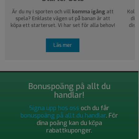
Är du ny i sporten och vill
komma igång
att
Kolla
spela? Enklaste vägen ut på banan är att
dig
köpa ett starterset. Vi har set för alla behov!
disc
Läs mer
Bonuspoäng på allt du
handlar!
Signa upp hos oss
och du får
bonuspoäng på allt du handlar
. För
dina poäng kan du köpa
rabattkuponger.