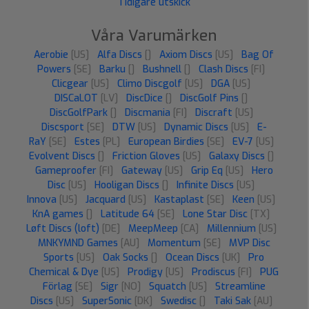
Tidigare utskick
Våra Varumärken
Aerobie
[US]
Alfa Discs
[]
Axiom Discs
[US]
Bag Of
Powers
[SE]
Barku
[]
Bushnell
[]
Clash Discs
[FI]
Clicgear
[US]
Climo Discgolf
[US]
DGA
[US]
DISCaLOT
[LV]
DiscDice
[]
DiscGolf Pins
[]
DiscGolfPark
[]
Discmania
[FI]
Discraft
[US]
Discsport
[SE]
DTW
[US]
Dynamic Discs
[US]
E-
RaY
[SE]
Estes
[PL]
European Birdies
[SE]
EV-7
[US]
Evolvent Discs
[]
Friction Gloves
[US]
Galaxy Discs
[]
Gameproofer
[FI]
Gateway
[US]
Grip Eq
[US]
Hero
Disc
[US]
Hooligan Discs
[]
Infinite Discs
[US]
Innova
[US]
Jacquard
[US]
Kastaplast
[SE]
Keen
[US]
KnA games
[]
Latitude 64
[SE]
Lone Star Disc
[TX]
Løft Discs (loft)
[DE]
MeepMeep
[CA]
Millennium
[US]
MNKYMND Games
[AU]
Momentum
[SE]
MVP Disc
Sports
[US]
Oak Socks
[]
Ocean Discs
[UK]
Pro
Chemical & Dye
[US]
Prodigy
[US]
Prodiscus
[FI]
PUG
Förlag
[SE]
Sigr
[NO]
Squatch
[US]
Streamline
Discs
[US]
SuperSonic
[DK]
Swedisc
[]
Taki Sak
[AU]