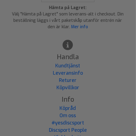
Hämta på Lagret:
Välj "Hämta på Lagret" som leverans-alt i checkout. Din
beställning läggs i vårt paketskåp utanför entrén när
den är klar.
Mer info
Handla
Kundtjänst
Leveransinfo
Returer
Köpvillkor
Info
Köpråd
Om oss
#yesdiscsport
Discsport People