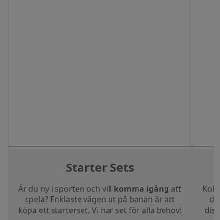
Starter Sets
Är du ny i sporten och vill
komma igång
att
Koll
spela? Enklaste vägen ut på banan är att
dig
köpa ett starterset. Vi har set för alla behov!
disc