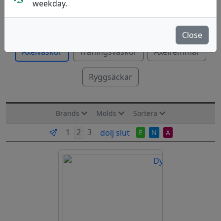
weekday.
— Vikt —
Axelväskor / Starter Bags (6-12 discar).
Mer..
Close
Axelväskor
Träningsväskor
Axelremmar
Ryggsäckar
Brands
Molds
Sortera
dölj slut
E
N
A