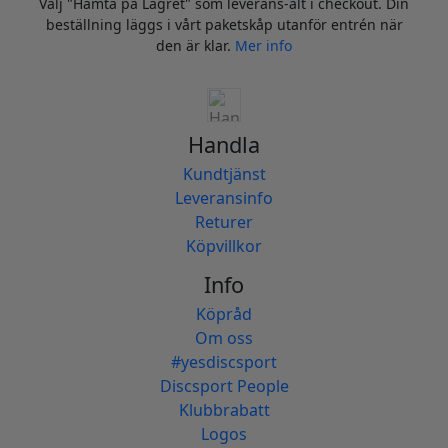
Välj "Hämta på Lagret" som leverans-alt i checkout. Din
beställning läggs i vårt paketskåp utanför entrén när
den är klar.
Mer info
Handla
Kundtjänst
Leveransinfo
Returer
Köpvillkor
Info
Köpråd
Om oss
#yesdiscsport
Discsport People
Klubbrabatt
Logos