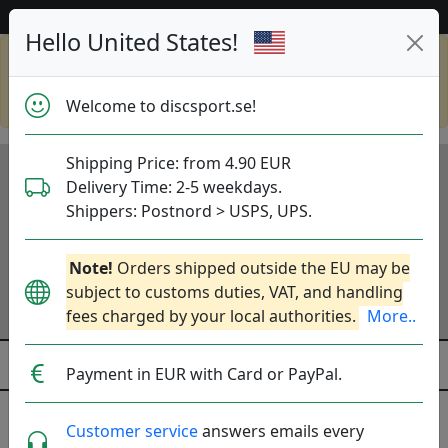
Hjälp & Kundservice
Hello United States!
Shop in eur and view this page in english,
go to
discsport.com
Welcome to discsport.se!
Shipping Price: from 4.90 EUR
Delivery Time: 2-5 weekdays.
Shippers: Postnord > USPS, UPS.
Note!
Orders shipped outside the EU may be
subject to customs duties, VAT, and handling
fees charged by your local authorities.
More..
Payment in EUR with Card or PayPal.
Discgolfväskor - Dynamic Discs
Customer service
answers emails every