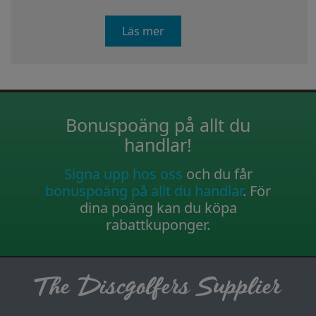
Läs mer
Bonuspoäng på allt du
handlar!
Signa upp hos oss
och du får
bonuspoäng på allt du handlar
. För
dina poäng kan du köpa
rabattkuponger.