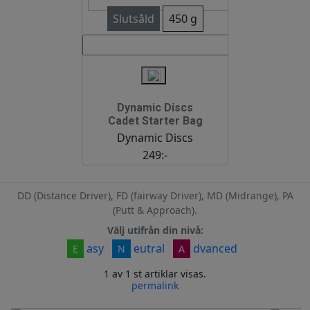
Slutsåld
450 g
Dynamic Discs
Cadet Starter Bag
Dynamic Discs
249:-
DD (Distance Driver), FD (fairway Driver), MD (Midrange), PA
(Putt & Approach).
Välj utifrån din nivå:
asy
eutral
dvanced
E
N
A
1 av 1 st artiklar visas.
permalink