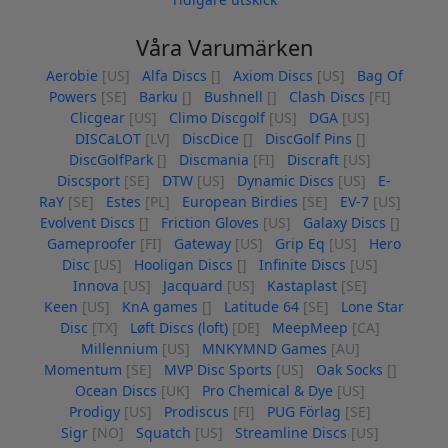
Våra Varumärken
Aerobie
[US]
Alfa Discs
[]
Axiom Discs
[US]
Bag Of
Powers
[SE]
Barku
[]
Bushnell
[]
Clash Discs
[FI]
Clicgear
[US]
Climo Discgolf
[US]
DGA
[US]
DISCaLOT
[LV]
DiscDice
[]
DiscGolf Pins
[]
DiscGolfPark
[]
Discmania
[FI]
Discraft
[US]
Discsport
[SE]
DTW
[US]
Dynamic Discs
[US]
E-
RaY
[SE]
Estes
[PL]
European Birdies
[SE]
EV-7
[US]
Evolvent Discs
[]
Friction Gloves
[US]
Galaxy Discs
[]
Gameproofer
[FI]
Gateway
[US]
Grip Eq
[US]
Hero
Disc
[US]
Hooligan Discs
[]
Infinite Discs
[US]
Innova
[US]
Jacquard
[US]
Kastaplast
[SE]
Keen
[US]
KnA games
[]
Latitude 64
[SE]
Lone Star
Disc
[TX]
Løft Discs (loft)
[DE]
MeepMeep
[CA]
Millennium
[US]
MNKYMND Games
[AU]
Momentum
[SE]
MVP Disc Sports
[US]
Oak Socks
[]
Ocean Discs
[UK]
Pro Chemical & Dye
[US]
Prodigy
[US]
Prodiscus
[FI]
PUG Förlag
[SE]
Sigr
[NO]
Squatch
[US]
Streamline Discs
[US]